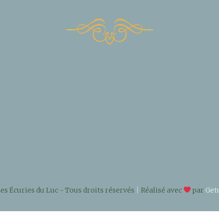
s Écuries du Luc - Tous droits réservés
|
Réalisé avec
par
Get